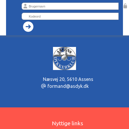
Næsvej 20
,
5610 Assens
formand@asdyk.dk
Nyttige links