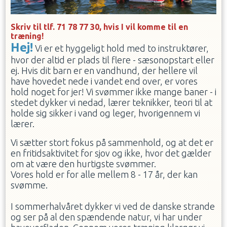
Skriv til tlf. 71 78 77 30, hvis I vil komme til en
træning!
Hej!
Vi er et hyggeligt hold med to instruktører,
hvor der altid er plads til flere - sæsonopstart eller
ej. Hvis dit barn er en vandhund, der hellere vil
have hovedet nede i vandet end over, er vores
hold noget for jer! Vi svømmer ikke mange baner - i
stedet dykker vi nedad, lærer teknikker, teori til at
holde sig sikker i vand og leger, hvorigennem vi
lærer.
Vi sætter stort fokus på sammenhold, og at det er
en fritidsaktivitet for sjov og ikke, hvor det gælder
om at være den hurtigste svømmer.
Vores hold er for alle mellem 8 - 17 år, der kan
svømme.
I sommerhalvåret dykker vi ved de danske strande
og ser på al den spændende natur, vi har under