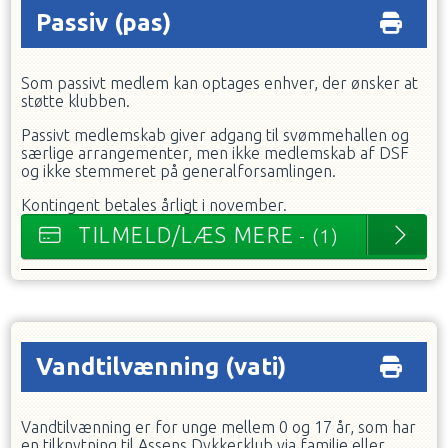
Passiv
(pas)
Som passivt medlem kan optages enhver, der ønsker at
støtte klubben.
Passivt medlemskab giver adgang til svømmehallen og
særlige arrangementer, men ikke medlemskab af DSF
og ikke stemmeret på generalforsamlingen.
Kontingent betales årligt i november.
TILMELD/LÆS MERE
- (1)
Vandtilvænning
(vati)
Vandtilvænning er for unge mellem 0 og 17 år, som har
en tilknytning til Assens Dykkerklub via familie eller