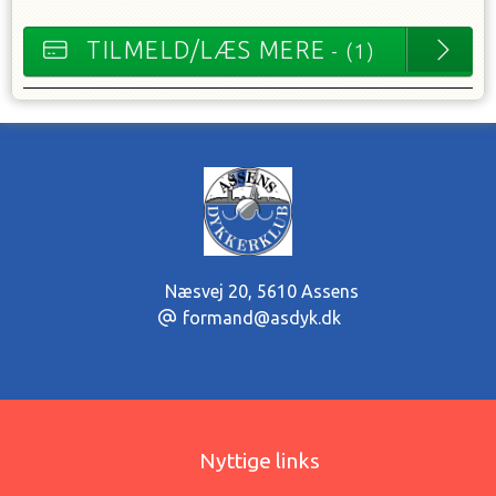
TILMELD/LÆS MERE
- (1)
Næsvej 20
,
5610 Assens
formand@asdyk.dk
Nyttige links