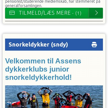
pensionist/studerende medlemskab, har stemmeret på
generalforsamlingen.
TILMELD/LÆS MERE
- (1)
Snorkeldykker
(sndy)
Velkommen til Assens
dykkerklubs junior
snorkeldykkerhold!