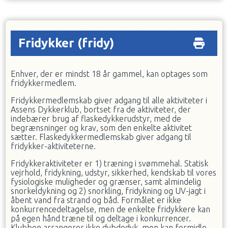
Fridykker
(fridy)
Enhver, der er mindst 18 år gammel, kan optages som
fridykkermedlem.
Fridykkermedlemskab giver adgang til alle aktiviteter i
Assens Dykkerklub, bortset fra de aktiviteter, der
indebærer brug af flaskedykkerudstyr, med de
begrænsninger og krav, som den enkelte aktivitet
sætter. Flaskedykkermedlemskab giver adgang til
fridykker-aktiviteterne.
Fridykkeraktiviteter er 1) træning i svømmehal. Statisk
vejrhold, fridykning, udstyr, sikkerhed, kendskab til vores
fysiologiske muligheder og grænser, samt almindelig
snorkeldykning og 2) snorkling, fridykning og UV-jagt i
åbent vand fra strand og båd. Formålet er ikke
konkurrencedeltagelse, men de enkelte fridykkere kan
på egen hånd træne til og deltage i konkurrencer.
Klubben arrangerer ikke dybdedyk, men kan formidle