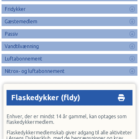
Fridykker
Gæstemedlem
Passiv
Vandtilvænning
Luftabonnement
Nitrox- og luftabonnement
Flaskedykker
(fldy)
Enhver, der er mindst 14 år gammel, kan optages som
flaskedykkermedlem.
Flaskedykkermedlemskab giver adgang til alle aktiviteter
i Assens Dykkerklub, med de begrænsninger og krav,