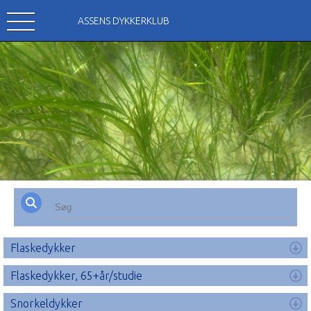
ASSENS DYKKERKLUB
Flaskedykker
Flaskedykker, 65+år/studie
Snorkeldykker