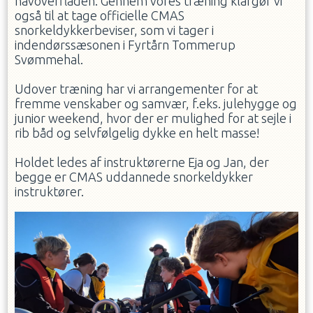
havoverfladen. Gennem vores træning klargør vi
også til at tage officielle CMAS
snorkeldykkerbeviser, som vi tager i
indendørssæsonen i Fyrtårn Tommerup
Svømmehal.
Udover træning har vi arrangementer for at
fremme venskaber og samvær, f.eks. julehygge og
junior weekend, hvor der er mulighed for at sejle i
rib båd og selvfølgelig dykke en helt masse!
Holdet ledes af instruktørerne Eja og Jan, der
begge er CMAS uddannede snorkeldykker
instruktører.