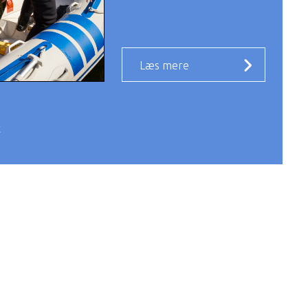
Læs mere
t