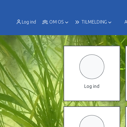
Log ind
OM OS
TILMELDING
A
Log ind