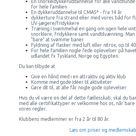
En snorkeldykkeruddannelse for alle vandhunde fr
for hele familien
En dykkeruddannelse til CMAS* - fra 14 år
dykkerture fra strand eller med vores båd for f
UV-jægere/fridykkere
Træning i svømmehal en gang om ugen hele vint
snorklere, fridykkere samt vandtilvænning. Man
"bare" at svømme baner
Fyldning af flasker med luft eller nitrox, op til 4
For hele familien nogle fede oplevelser på hav
udlandet fx Tyskland, Norge og Egypten.
Du kan tilbyde at
Give en hånd med i en attraktiv og aktiv klub
Komme med gode idéer til aktiviteter
Gøre dit til, at alle får nogle gode oplevelser
Hvis du vil være en del af dette fællesskab, skal du b
med alle certifikattyper er velkomne hos os, når bare
vores regler.
Klubbens medlemmer er fra 2 år til 80 år.
Læs om priser og medlemskab