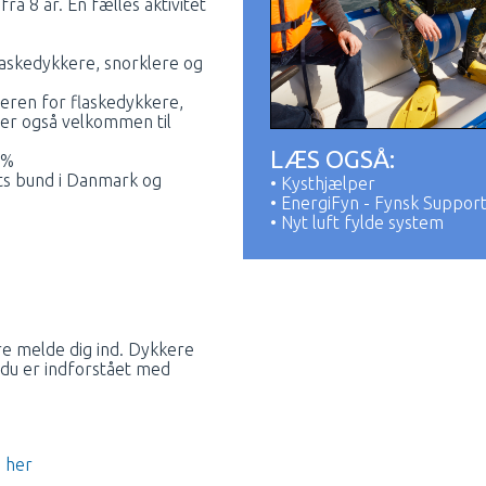
a 8 år. En fælles aktivitet
laskedykkere, snorklere og
eren for flaskedykkere,
 er også velkommen til
LÆS OGSÅ:
0%
ets bund i Danmark og
• Kysthjælper
• EnergiFyn - Fynsk Suppor
• Nyt luft fylde system
are melde dig ind. Dykkere
 du er indforstået med
 her