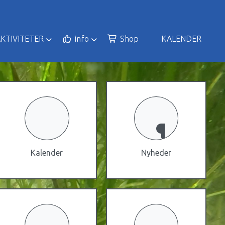
KTIVITETER
info
Shop
KALENDER
Kalender
Nyheder