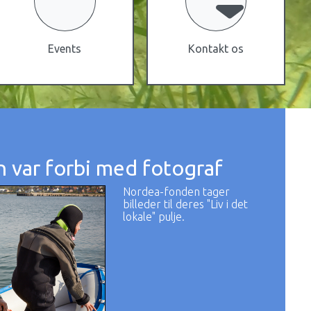
Events
Kontakt os
 var forbi med fotograf
Nordea-fonden tager
billeder til deres "Liv i det
lokale" pulje.