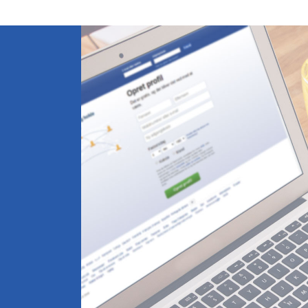
fotograf
Nordea-fonden tager billeder
til deres "Liv i det lokale" pulje.
Læs mere