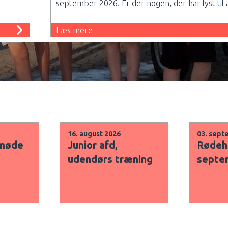
september 2026. Er der nogen, der har lyst til
Læs mere
fotograf
Nordea-fonden tager billeder
til deres "Liv i det lokale" pulje.
16. august 2026
03. sept
smøde
Junior afd,
Rødeh
udendørs træning
septe
Læs mere