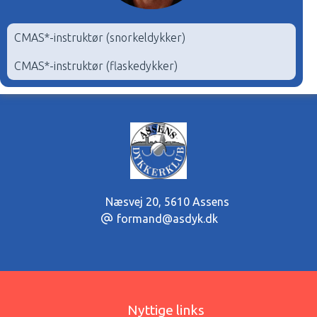
CMAS*-instruktør (snorkeldykker)
CMAS*-instruktør (flaskedykker)
Næsvej 20
,
5610 Assens
formand@asdyk.dk
Nyttige links