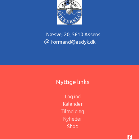
Næsvej 20
,
5610 Assens
formand@asdyk.dk
Nyttige links
Log ind
Kalender
Tilmelding
Nyheder
Shop