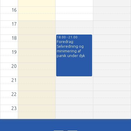
16
17
18.00 - 21.00
18
Foredrag:
Selvredning og
minimering af
19
panik under dyk
20
21
22
23