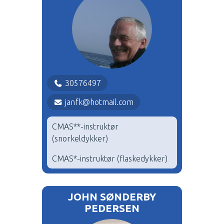
30576497
janfk@hotmail.com
CMAS**-instruktør
(snorkeldykker)
CMAS*-instruktør (flaskedykker)
JOHN SØNDERBY
PEDERSEN