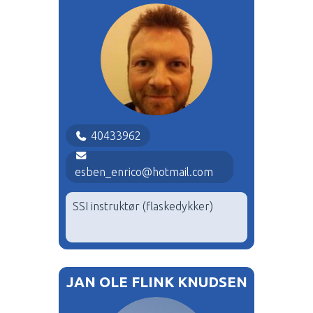
40433962
esben_enrico@hotmail.com
SSI instruktør (flaskedykker)
JAN OLE FLINK KNUDSEN