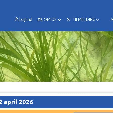
Log ind
OM OS
TILMELDING
A
 april 2026