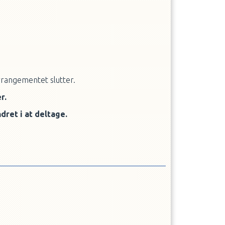
rrangementet slutter.
r.
ndret i at deltage.