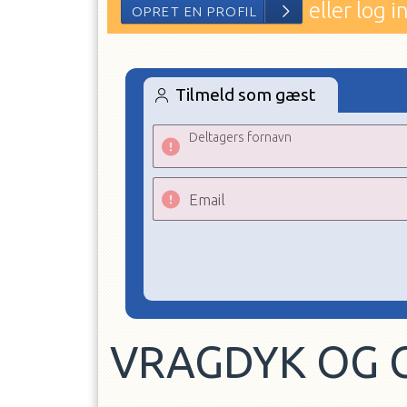
eller log i
Tilmeld som gæst
Deltagers fornavn
OPRET EN PROFIL
Email
VRAGDYK OG 