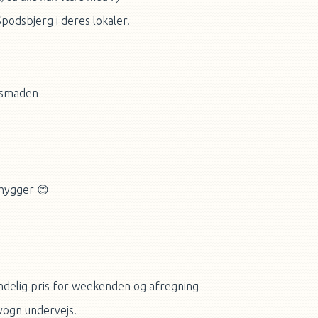
odsbjerg i deres lokaler.
ensmaden
i hygger
😊
ndelig pris for weekenden og afregning
evogn undervejs.