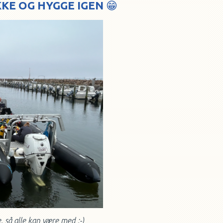
YKKE OG HYGGE IGEN
😁
 så alle kan være med :-)