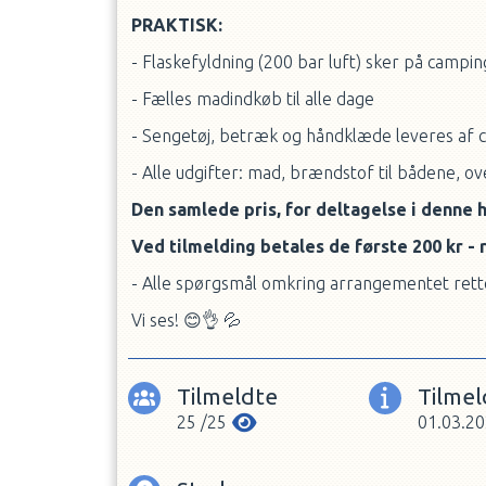
PRAKTISK:
- Flaskefyldning (200 bar luft) sker på camp
- Fælles madindkøb til alle dage
- Sengetøj, betræk og håndklæde leveres af 
- Alle udgifter: mad, brændstof til bådene, o
Den samlede pris, for deltagelse i denne h
Ved tilmelding betales de første 200 kr - 
- Alle spørgsmål omkring arrangementet rettes 
Vi ses!
😊
👌
💦
Tilmeldte
Tilmel
25
/
25
01.03.2