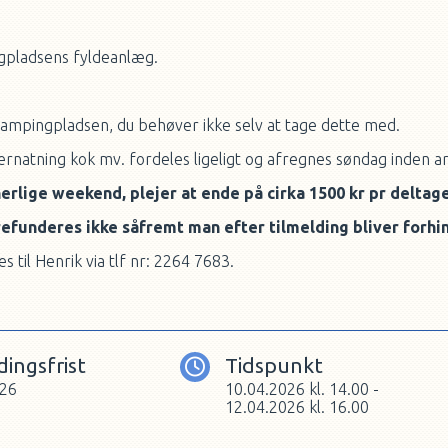
ingpladsens fyldeanlæg.
campingpladsen, du behøver ikke selv at tage dette med.
vernatning kok mv. fordeles ligeligt og afregnes søndag inden a
erlige weekend, plejer at ende på cirka 1500 kr pr deltage
refunderes ikke såfremt man efter tilmelding bliver forhi
til Henrik via tlf nr: 2264 7683.
dingsfrist
Tidspunkt
026
10.04.2026
kl.
14.00
-
12.04.2026
kl.
16.00